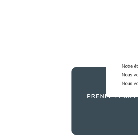
Notre ét
Nous vou
Nous vo
PRENEZ FACIL