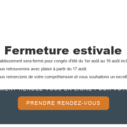
Fermeture estivale
ablissement sera fermé pour congés d'été du 1er août au 16 août incl
s retrouverons avec plaisir à partir du 17 août.
us remercions de votre compréhension et vous souhaitons un excelle
NOUVEAU
EMENT RENDEZ-VOUS EN LIGNE POUR VOT
PRENDRE RENDEZ-VOUS