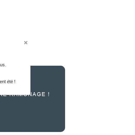
us.
nt été !
RE RAMONAGE !