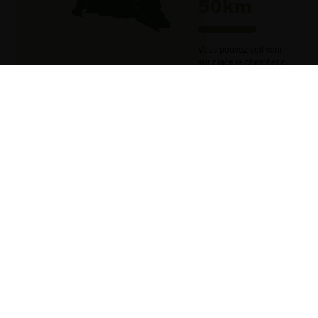
50km
Vous pouvez soit venir
sur place le chercher ou
demander la livraison.
LE CHÈQUE
ÉNERGIE
LE SAVIEZ-VOUS ?
Vous pouvez utiliser le chèque
énergie afin de régler vos factures
liées à l’énergie. Vous pouvez
notamment l’utiliser pour acheter
votre bois de chauffage, les
granulés ou les bûches
comprimées. Il vous suffit de
présenter votre chèque lors de votre
achat en magasin.